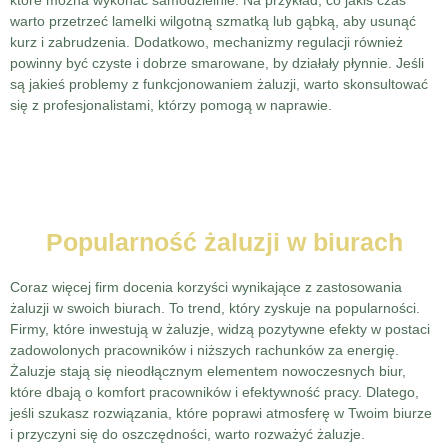
które można wykonać samodzielnie. Na przykład, co jakiś czas
warto przetrzeć lamelki wilgotną szmatką lub gąbką, aby usunąć
kurz i zabrudzenia. Dodatkowo, mechanizmy regulacji również
powinny być czyste i dobrze smarowane, by działały płynnie. Jeśli
są jakieś problemy z funkcjonowaniem żaluzji, warto skonsultować
się z profesjonalistami, którzy pomogą w naprawie.
Popularność żaluzji w biurach
Coraz więcej firm docenia korzyści wynikające z zastosowania
żaluzji w swoich biurach. To trend, który zyskuje na popularności.
Firmy, które inwestują w żaluzje, widzą pozytywne efekty w postaci
zadowolonych pracowników i niższych rachunków za energię.
Żaluzje stają się nieodłącznym elementem nowoczesnych biur,
które dbają o komfort pracowników i efektywność pracy. Dlatego,
jeśli szukasz rozwiązania, które poprawi atmosferę w Twoim biurze
i przyczyni się do oszczędności, warto rozważyć żaluzje.