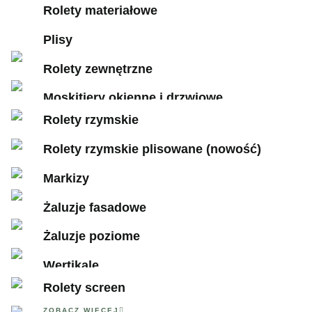
ZOBACZ WIĘCEJ
Rolety materiałowe
ZOBACZ WIĘCEJ
ZOBACZ WIECEJ
Plisy
ZOBACZ WIECEJ
Rolety zewnętrzne
ZOBACZ WIECEJ
Moskitiery okienne i drzwiowe
Rolety rzymskie
ZOBACZ WIECEJ
ZOBACZ WIECEJ
Rolety rzymskie plisowane (nowość)
ZOBACZ WIECEJ
Markizy
ZOBACZ WIECEJ
Żaluzje fasadowe
ZOBACZ WIECEJ
Żaluzje poziome
ZOBACZ WIECEJ
Wertikale
Rolety screen
ZOBACZ WIECEJ
ZOBACZ WIECEJ