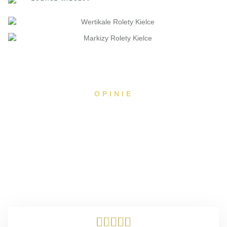
OPINIE
Dbając o naszych Klientów i ich czas oferujemy bezpłatny
przyjazd oraz pomiar i wycenę produktu, szeroki wybór wzorów,
fachowe doradztwo oraz 2 lata gwarancji.
Zapewniamy kompleksową obsługę w sposób najwygodniejszy
dla Klienta.




