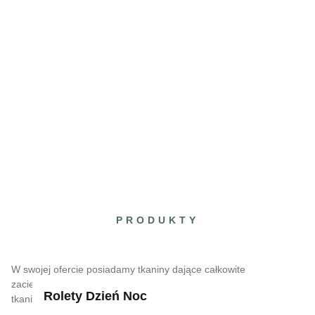
Produkty
PRODUKTY
W swojej ofercie posiadamy tkaniny dające całkowite
zaciemnienie, ograniczające dostęp promieni słonecznych oraz
Rolety Dzień Noc
tkaniny o wysokich walorach dekoracyjnych.